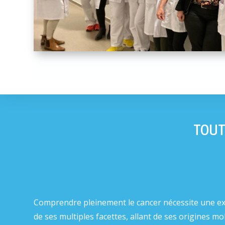
TOUT
Comprendre pleinement le cancer nécessite une e
de ses multiples facettes, allant de ses origines mo