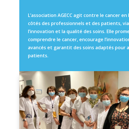
L’association AGECC agit contre le cancer e
côtés des professionnels et des patients, via
l’innovation et la qualité des soins. Elle prom
comprendre le cancer, encourage l’innovatio
avancés et garantit des soins adaptés pour a
patients.