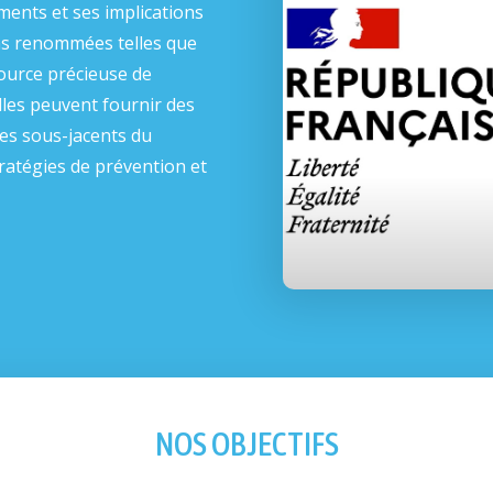
ments et ses implications
ons renommées telles que
source précieuse de
lles peuvent fournir des
mes sous-jacents du
tratégies de prévention et
NOS OBJECTIFS