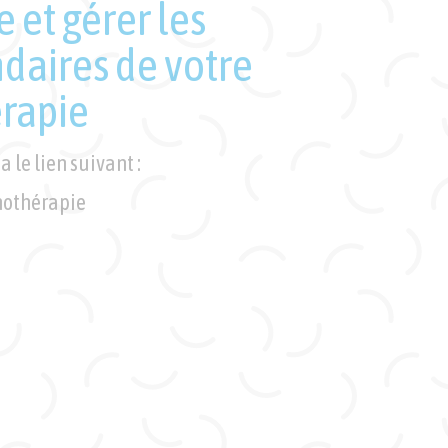
e cancer ?
ent potentiellement favoriser le
er lorsqu'ils sont consommés en
u équilibrée. Voici quelques
t de comportements alimentaires à
duire les risques de cancer :...