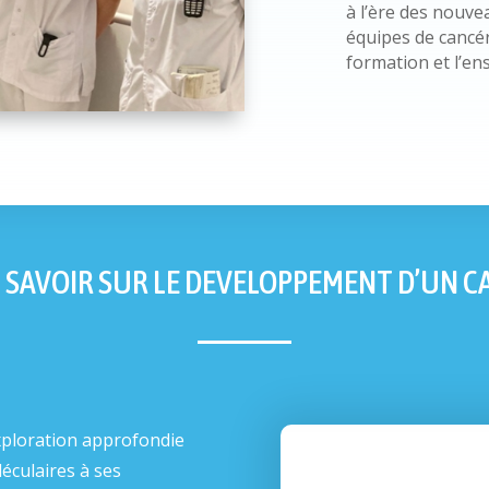
à l’ère des nouve
équipes de cancé
formation et l’e
 SAVOIR SUR LE DEVELOPPEMENT D’UN C
xploration approfondie
léculaires à ses