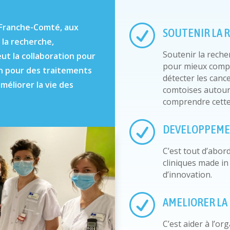
n Franche-Comté, aux
R
SOUTENIR LA 
 la recherche,
Soutenir la reche
eut la collaboration pour
pour mieux compr
n pour des traitements
détecter les canc
méliorer la vie des
comtoises autour
comprendre cette
R
DEVELOPPEME
C’est tout d’abo
cliniques made i
d’innovation.
R
AMELIORER LA 
C’est aider à l’o