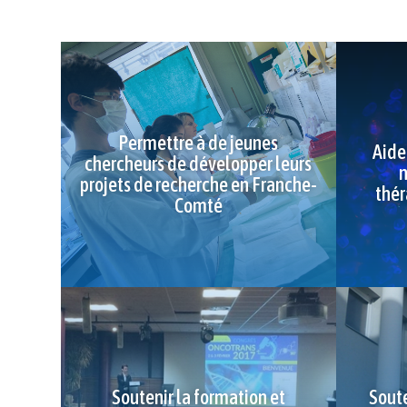
Permettre à de jeunes
Aide
chercheurs de développer leurs
n
projets de recherche en Franche-
thér
Comté
Soutenir la formation et
Soute