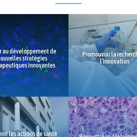
r au développement de
Promouvoir la recherc
ouvelles stratégies
l’innovation
apeutiques innovantes
nir les actions de santé
Permettre le déploiem