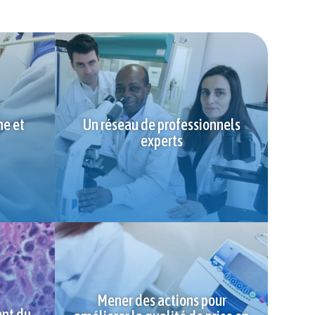
he et
Un réseau de professionnels
experts
Mener des actions pour
ent du