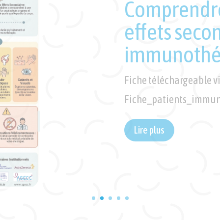
favorisent l
Certains aliments peuv
développement du canc
excès ou de manière pe
exemples d'aliments e
limiter ou éviter pour ré
Lire plus